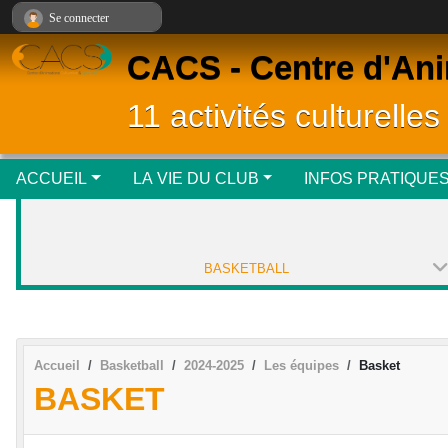
Panneau de gestion des cookies
Se connecter
CACS - Centre d'Ani
11 activités culturelles
ACCUEIL
LA VIE DU CLUB
INFOS PRATIQUE
BASKETBALL
Accueil
Basketball
2024-2025
Les équipes
Basket
BASKET