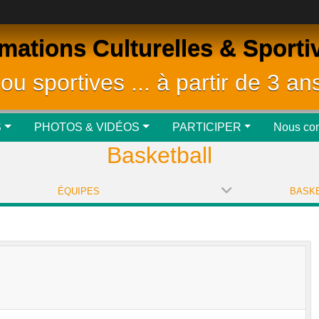
mations Culturelles & Sporti
 ou sportives ... à partir de 3 ans
S
PHOTOS & VIDÉOS
PARTICIPER
Nous con
Basketball
ÉQUIPES
BASKE