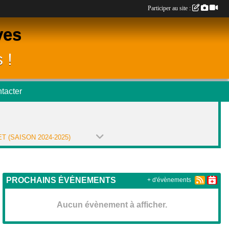
Participer au site :
ves
 !
tacter
T (SAISON 2024-2025)
PROCHAINS ÉVÉNEMENTS
+ d'évènements
Aucun évènement à afficher.